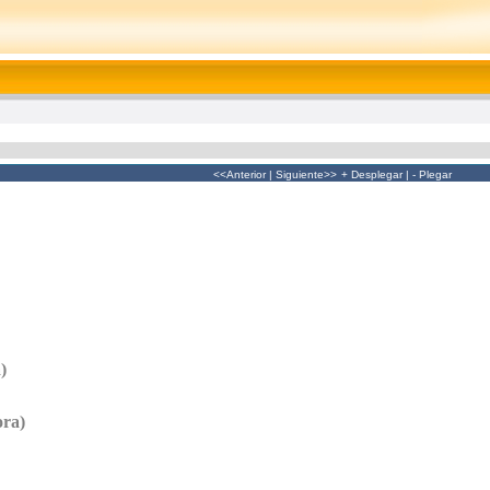
<<Anterior
|
Siguiente>>
+ Desplegar
|
- Plegar
)
ora)