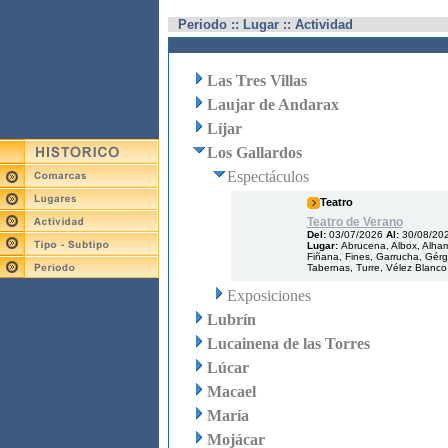
Periodo :: Lugar :: Actividad
Las Tres Villas
Laujar de Andarax
Líjar
Los Gallardos
Espectáculos
Teatro
Teatro de Verano
Del:
03/07/2026
Al:
30/08/20
Lugar:
Abrucena, Albox, Alham
Fiñana, Fines, Garrucha, Gérga
Tabernas, Turre, Vélez Blanco
Exposiciones
Lubrín
Lucainena de las Torres
Lúcar
Macael
María
Mojácar