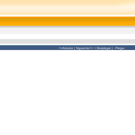
<<Anterior
|
Siguiente>>
+ Desplegar
|
- Plegar