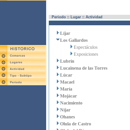
Periodo :: Lugar :: Actividad
Líjar
Los Gallardos
Espectáculos
Exposiciones
Lubrín
Lucainena de las Torres
Lúcar
Macael
María
Mojácar
Nacimiento
Níjar
Ohanes
Olula de Castro