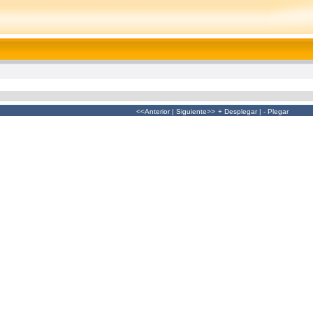
<<Anterior
|
Siguiente>>
+ Desplegar
|
- Plegar