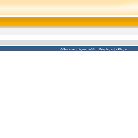
<<Anterior
|
Siguiente>>
+ Desplegar
|
- Plegar