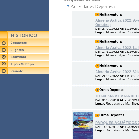
Actividades Deportivas
Multiaventura
Almería Activa 2022. Ave
Octubre)
Del:
27/09/2022
Al:
18/10/20
Lugar:
Almería, Níjar, Roquet
Multiaventura
Almería Activa 2022. La
Del:
17/10/2022
Al:
25/10/20
Lugar:
Almería, Níjar, Roquet
Multiaventura
Almería Activa 2022. Vele
Del:
26/09/2022
Al:
11/10/20
Lugar:
Almería, Níjar, Roquet
Otros Deportes
TRAVESIA AL ATARDECER 
Del:
03/05/2019
Al:
23/07/20
Lugar:
Roquetas de Mar
Tipo
Otros Deportes
PARQUES ACUÁTICOS 
Del:
18/04/2017
Al:
12/09/20
Lugar:
Roquetas de Mar, Vera