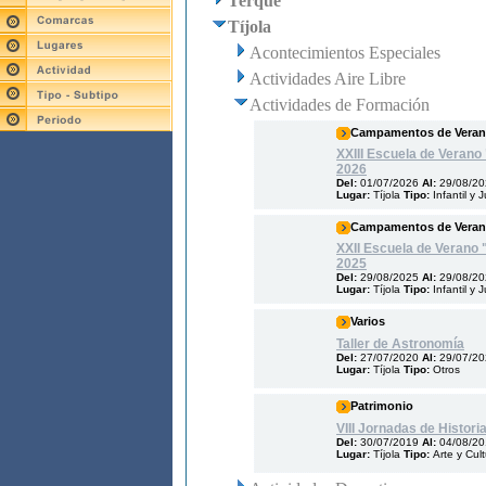
Terque
Tíjola
Acontecimientos Especiales
Actividades Aire Libre
Actividades de Formación
Campamentos de Vera
XXIII Escuela de Verano
2026
Del:
01/07/2026
Al:
29/08/2
Lugar:
Tíjola
Tipo:
Infantil y 
Campamentos de Vera
XXII Escuela de Verano 
2025
Del:
29/08/2025
Al:
29/08/2
Lugar:
Tíjola
Tipo:
Infantil y 
Varios
Taller de Astronomía
Del:
27/07/2020
Al:
29/07/2
Lugar:
Tíjola
Tipo:
Otros
Patrimonio
VIII Jornadas de Histori
Del:
30/07/2019
Al:
04/08/2
Lugar:
Tíjola
Tipo:
Arte y Cul