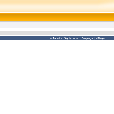
<<Anterior
|
Siguiente>>
+ Desplegar
|
- Plegar