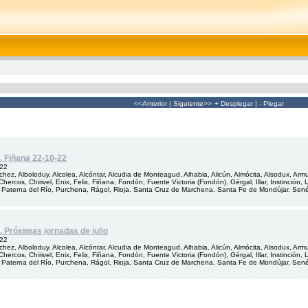
<<Anterior
|
Siguiente>>
+ Desplegar
|
- Plegar
. Fiñana 22-10-22
022
hez, Alboloduy, Alcolea, Alcóntar, Alcudia de Monteagud, Alhabia, Alicún, Almócita, Alsodux, Arm
Chercos, Chirivel, Enix, Felix, Fiñana, Fondón, Fuente Victoria (Fondón), Gérgal, Illar, Instinción
 Paterna del Río, Purchena, Rágol, Rioja, Santa Cruz de Marchena, Santa Fe de Mondújar, Senés, 
. Próximas jornadas de julio
022
hez, Alboloduy, Alcolea, Alcóntar, Alcudia de Monteagud, Alhabia, Alicún, Almócita, Alsodux, Arm
Chercos, Chirivel, Enix, Felix, Fiñana, Fondón, Fuente Victoria (Fondón), Gérgal, Illar, Instinción
 Paterna del Río, Purchena, Rágol, Rioja, Santa Cruz de Marchena, Santa Fe de Mondújar, Senés, 