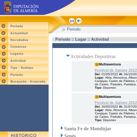
Periodo
Periodo :: Lugar :: Actividad
Actividades Deportivas
Multiaventura
Festival de Juegos 2022
Del:
01/05/2022
Al:
04/10/2
Lugar:
Abla, Abrucena, Albanc
Canjáyar, Castro de Filabres, 
de Castro, Padules, Partaloa,
Tipo:
Deportes
Multiaventura
Festival de Juegos 2022
Del:
30/05/2022
Al:
31/07/2
Lugar:
Abla, Abrucena, Albanc
Canjáyar, Castro de Filabres, 
de Castro, Padules, Partaloa,
Tipo:
Deportes
Santa Fe de Mondújar
Senés