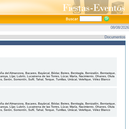
08/08/2026
Documentos
uña del Almanzora, Bacares, Bayárcal, Bédar, Beires, Benitagla, Benizalón, Bentarique,
, Laroya, Líjar, Lubrín, Lucainena de las Torres, Lúcar, María, Nacimiento, Ohanes, Olula
Serón, Somontín, Suflí, Tahal, Terque, Turrillas, Urrácal, Velefique, Vélez Blanco
uña del Almanzora, Bacares, Bayárcal, Bédar, Beires, Benitagla, Benizalón, Bentarique,
, Laroya, Líjar, Lubrín, Lucainena de las Torres, Lúcar, María, Nacimiento, Ohanes, Olula
Serón, Somontín, Suflí, Tahal, Terque, Turrillas, Urrácal, Velefique, Vélez Blanco