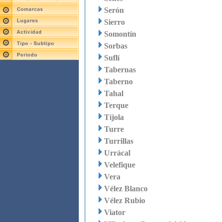
Serón
Sierro
Somontín
Sorbas
Suflí
Tabernas
Taberno
Tahal
Terque
Tíjola
Turre
Turrillas
Urrácal
Velefique
Vera
Vélez Blanco
Vélez Rubio
Viator