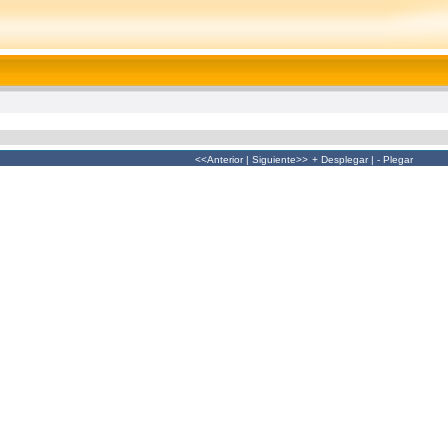
<<Anterior
|
Siguiente>>
+ Desplegar
|
- Plegar