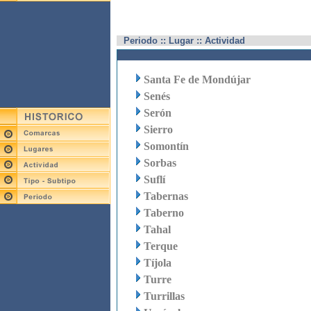
Periodo :: Lugar :: Actividad
Santa Fe de Mondújar
Senés
Serón
Sierro
Somontín
Sorbas
Suflí
Tabernas
Taberno
Tahal
Terque
Tíjola
Turre
Turrillas