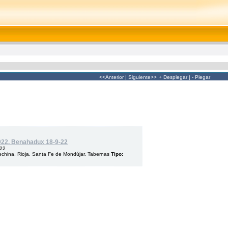
<<Anterior
|
Siguiente>>
+ Desplegar
|
- Plegar
2022. Benahadux 18-9-22
022
china, Rioja, Santa Fe de Mondújar, Tabernas
Tipo: