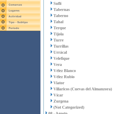
Suflí
Tabernas
Taberno
Tahal
Terque
Tíjola
Turre
Turrillas
Urrácal
Velefique
Vera
Vélez Blanco
Vélez Rubio
Viator
Villaricos (Cuevas del Almanzora)
Vícar
Zurgena
(Not Categorized)
08 - Agosto