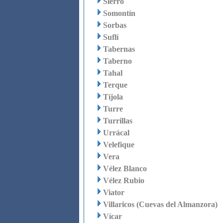
Sierro
Somontín
Sorbas
Suflí
Tabernas
Taberno
Tahal
Terque
Tíjola
Turre
Turrillas
Urrácal
Velefique
Vera
Vélez Blanco
Vélez Rubio
Viator
Villaricos (Cuevas del Almanzora)
Vícar