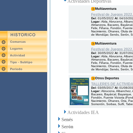
Actividades Deportivas
Multiaventura
Festival de Juegos 2022.
Del:
01/05/2022
Al:
04/10/20
Lugar:
Abla, Abrucena, Albanch
Almanzora, Bacares, Bayárcal, 
Felix, Fiñana, Fondón, Fuente V
Nacimiento, Ohanes, Olula de 
de Mondújar, Senés, Serón, Som
Multiaventura
Festival de Juegos 2022.
Del:
30/05/2022
Al:
31/07/20
Lugar:
Abla, Abrucena, Albanch
Almanzora, Bacares, Bayárcal, 
Felix, Fiñana, Fondón, Fuente V
Nacimiento, Ohanes, Olula de 
de Mondújar, Senés, Serón, Som
Otros Deportes
TALLERES DE ACTIVID
Del:
03/05/2017
Al:
01/08/20
Lugar:
Abrucena, Albanchez, A
Bacares, Bayárcal, Bayarque, B
Fondón, Fuente Victoria (Fondón
Nacimiento, Ohanes, Oria, Pad
Somontín, Sorbas, Suflí, Tabern
Actividades IEA
Senés
Serón