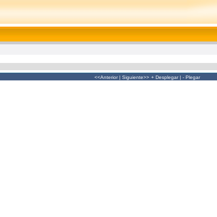
<<Anterior
|
Siguiente>>
+ Desplegar
|
- Plegar