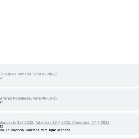
 Costa de Almería. Vera 08-08-26
026
Carreras Populares. Vera 06-09-25
025
Baloncesto 3x3 2022. Tabernas 16-7-2022, Almerimar 17-7-2022
22
ucha, La Mojonera, Tabernas, Vera
Tipo:
Deportes