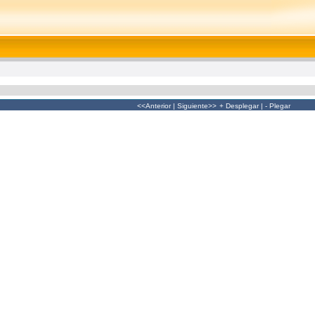
<<Anterior
|
Siguiente>>
+ Desplegar
|
- Plegar