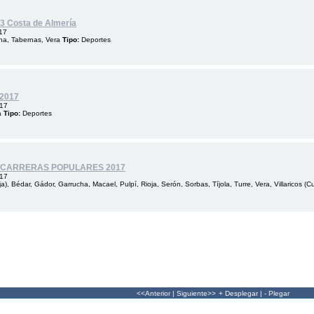
 3 Costa de Almería
17
cha, Tabernas, Vera
Tipo:
Deportes
2017
017
a
Tipo:
Deportes
L CARRERAS POPULARES 2017
017
a), Bédar, Gádor, Garrucha, Macael, Pulpí, Rioja, Serón, Sorbas, Tíjola, Turre, Vera, Villaricos (
<<Anterior
|
Siguiente>>
+ Desplegar
|
- Plegar