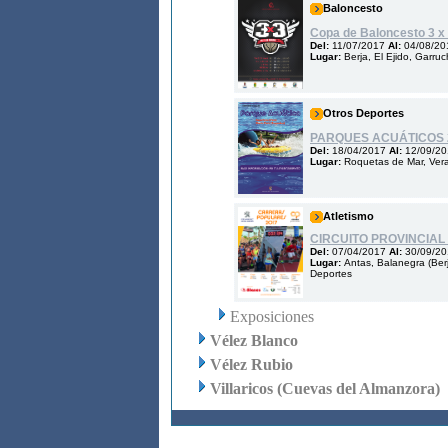
Baloncesto
Copa de Baloncesto 3 x
Del:
11/07/2017
Al:
04/08/20
Lugar:
Berja, El Ejido, Garru
Otros Deportes
PARQUES ACUÁTICOS 
Del:
18/04/2017
Al:
12/09/2
Lugar:
Roquetas de Mar, Ver
Atletismo
CIRCUITO PROVINCIA
Del:
07/04/2017
Al:
30/09/2
Lugar:
Antas, Balanegra (Berj
Deportes
Exposiciones
Vélez Blanco
Vélez Rubio
Villaricos (Cuevas del Almanzora)