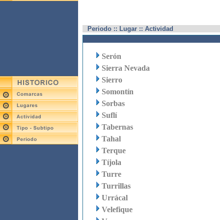
Periodo :: Lugar :: Actividad
Serón
Sierra Nevada
Sierro
Somontín
Sorbas
Suflí
Tabernas
Tahal
Terque
Tíjola
Turre
Turrillas
Urrácal
Velefique