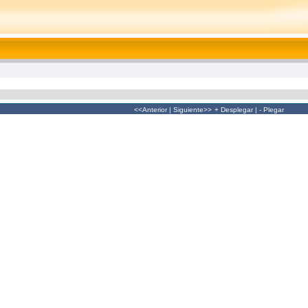
<<Anterior
|
Siguiente>>
+ Desplegar
|
- Plegar