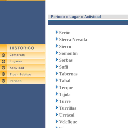
Periodo :: Lugar :: Actividad
Serón
Sierra Nevada
Sierro
Somontín
Sorbas
Suflí
Tabernas
Tahal
Terque
Tíjola
Turre
Turrillas
Urrácal
Velefique