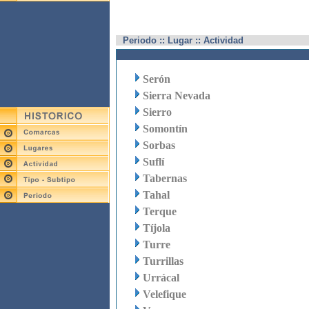
Periodo :: Lugar :: Actividad
Serón
Sierra Nevada
Sierro
Somontín
Sorbas
Suflí
Tabernas
Tahal
Terque
Tíjola
Turre
Turrillas
Urrácal
Velefique