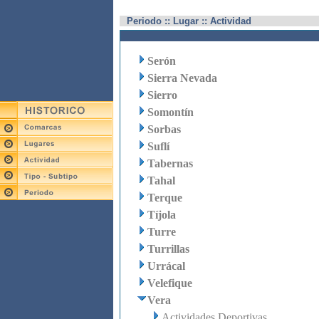
Periodo :: Lugar :: Actividad
Serón
Sierra Nevada
Sierro
Somontín
Sorbas
Suflí
Tabernas
Tahal
Terque
Tíjola
Turre
Turrillas
Urrácal
Velefique
Vera
Actividades Deportivas