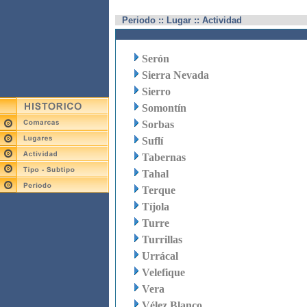
Periodo :: Lugar :: Actividad
Serón
Sierra Nevada
Sierro
Somontín
Sorbas
Suflí
Tabernas
Tahal
Terque
Tíjola
Turre
Turrillas
Urrácal
Velefique
Vera
Vélez Blanco