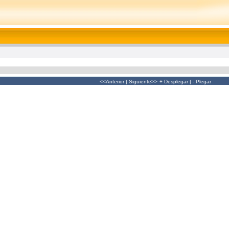
<<Anterior
|
Siguiente>>
+ Desplegar
|
- Plegar