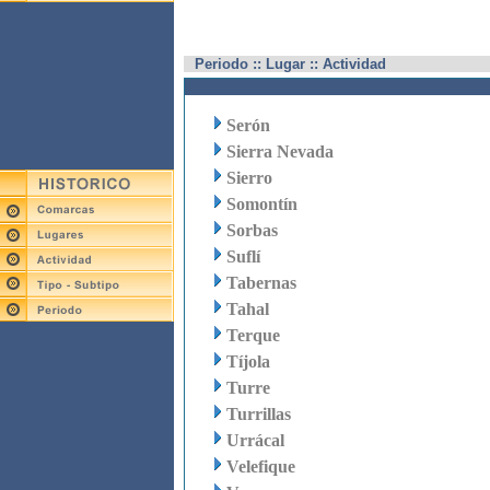
Periodo :: Lugar :: Actividad
Serón
Sierra Nevada
Sierro
Somontín
Sorbas
Suflí
Tabernas
Tahal
Terque
Tíjola
Turre
Turrillas
Urrácal
Velefique