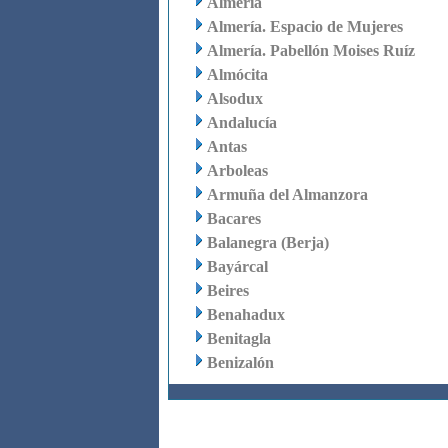
Almería
Almería. Espacio de Mujeres
Almería. Pabellón Moises Ruíz
Almócita
Alsodux
Andalucía
Antas
Arboleas
Armuña del Almanzora
Bacares
Balanegra (Berja)
Bayárcal
Beires
Benahadux
Benitagla
Benizalón