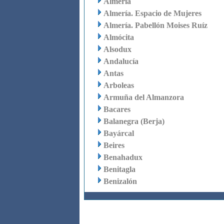
Almería
Almería. Espacio de Mujeres
Almería. Pabellón Moises Ruíz
Almócita
Alsodux
Andalucía
Antas
Arboleas
Armuña del Almanzora
Bacares
Balanegra (Berja)
Bayárcal
Beires
Benahadux
Benitagla
Benizalón