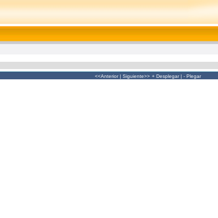
<<Anterior
|
Siguiente>>
+ Desplegar
|
- Plegar