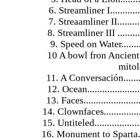
6. Streamliner I...........
7. Streaamliner II.........
8. Streamliner III ........
9. Speed on Water........
10 A bowl fron Ancient
mitol
11. A Conversación.........
12. Ocean......................
13. Faces........................
14. Clownfaces...............
15. Untiteled....................
16. Monument to Sparta...