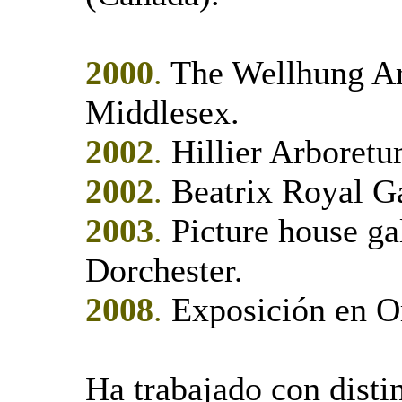
2000
.
The Wellhung Art
Middlesex.
2002
.
Hillier Arboret
2002
.
Beatrix Royal Ga
2003
.
Picture house ga
Dorchester.
2008
.
Exposición en Or
Ha trabajado con disti