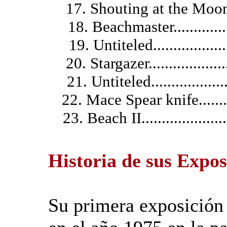
17. Shouting at the Moon...
18. Beachmaster..............
19. Untiteled....................
20. Stargazer....................
21. Untiteled....................
22. Mace Spear knife........
23. Beach II.......................
Historia de sus Expos
Su primera exposición 