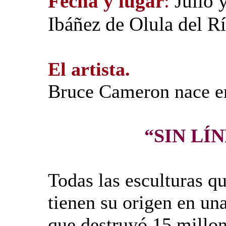
Fecha y lugar
:
Julio 
Ibáñez de Olula del Rí
El artista.
Bruce Cameron nace e
“SIN LÍ
Todas las esculturas q
tienen su origen en un
que destruyó 15 millon