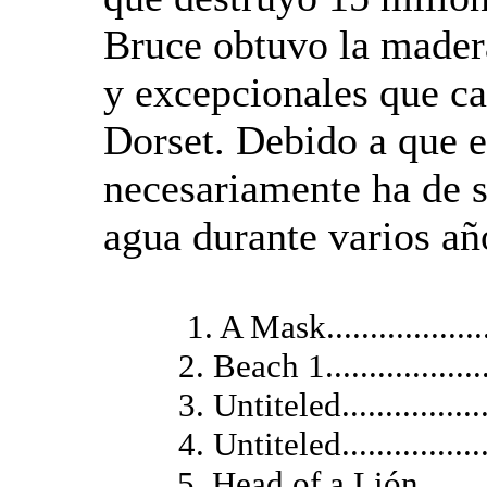
Bruce obtuvo la madera
y excepcionales que ca
Dorset. Debido a que e
necesariamente ha de s
agua durante varios añ
1. A Mask..................
2. Beach 1....................
3. Untiteled..................
4. Untiteled..................
5. Head of a Lión.........