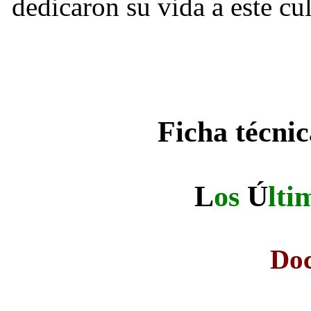
dedicaron su vida a este cul
Ficha técni
L
os
Ú
lti
Do