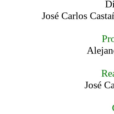
Di
José Carlos Casta
Pr
Alejan
Rea
José C