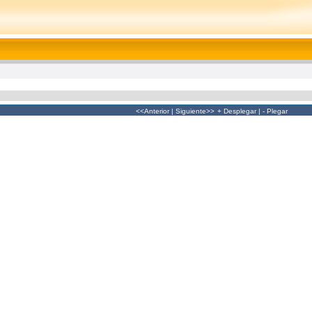
<<Anterior
|
Siguiente>>
+ Desplegar
|
- Plegar