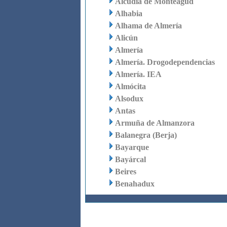
Alcudia de Monteagud
Alhabia
Alhama de Almería
Alicún
Almería
Almería. Drogodependencias
Almería. IEA
Almócita
Alsodux
Antas
Armuña de Almanzora
Balanegra (Berja)
Bayarque
Bayárcal
Beires
Benahadux