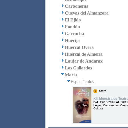
Carboneras
Cuevas del Almanzora
El Ejido
Fondón
Garrucha
Huécija
Huércal-Overa
Huércal de Almería
Laujar de Andarax
Los Gallardos
María
Espectáculos
Teatro
XIII Muestra de Teatr
Del:
19/10/2016
Al:
30/1
Lugar:
Carboneras, Cuevas
Cultura