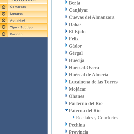
Berja
Canjáyar
Cuevas del Almanzora
Dalías
El Ejido
Felix
Gádor
Gérgal
Huécija
Huércal-Overa
Huércal de Almería
Lucainena de las Torres
Mojácar
Ohanes
Parterna del Río
Paterna del Río
Recitales y Conciertos
Pechina
Provincia