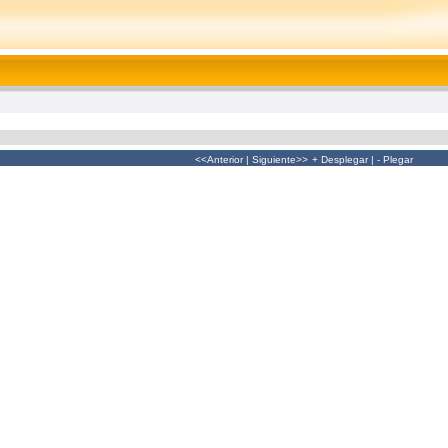
<<Anterior
|
Siguiente>>
+ Desplegar
|
- Plegar