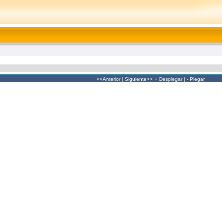
<<Anterior
|
Siguiente>>
+ Desplegar
|
- Plegar