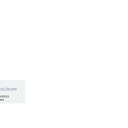
vas Verano
6/2013
tes