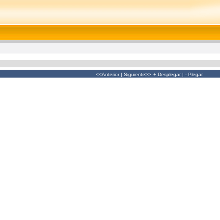
<<Anterior
|
Siguiente>>
+ Desplegar
|
- Plegar