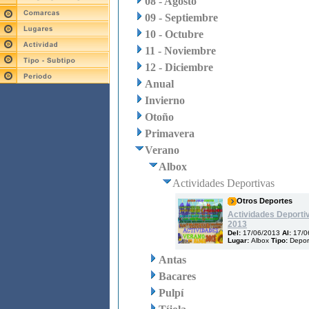
08 - Agosto
09 - Septiembre
10 - Octubre
11 - Noviembre
12 - Diciembre
Anual
Invierno
Otoño
Primavera
Verano
Albox
Actividades Deportivas
Otros Deportes
Actividades Deporti
2013
Del:
17/06/2013
Al:
17/0
Lugar:
Albox
Tipo:
Depor
Antas
Bacares
Pulpí