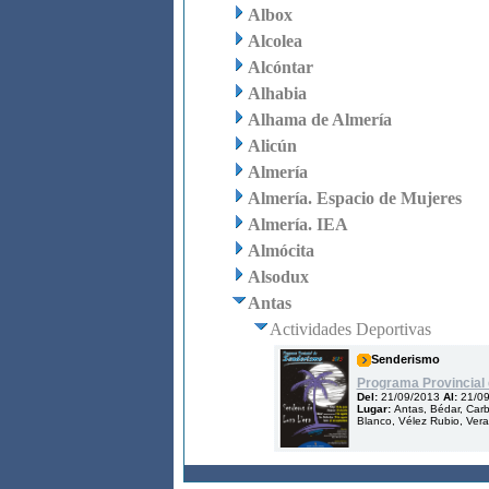
Albox
Alcolea
Alcóntar
Alhabia
Alhama de Almería
Alicún
Almería
Almería. Espacio de Mujeres
Almería. IEA
Almócita
Alsodux
Antas
Actividades Deportivas
Senderismo
Programa Provincial 
Del:
21/09/2013
Al:
21/0
Lugar:
Antas, Bédar, Carb
Blanco, Vélez Rubio, Vera