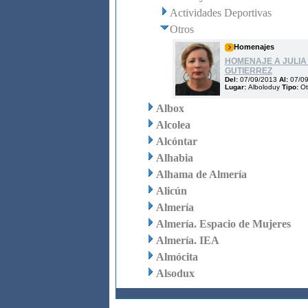
Actividades Deportivas
Otros
Homenajes
HOMENAJE A JULIA
GUTIERREZ
Del:
07/09/2013
Al:
07/0
Lugar:
Alboloduy
Tipo:
Ot
Albox
Alcolea
Alcóntar
Alhabia
Alhama de Almería
Alicún
Almería
Almería. Espacio de Mujeres
Almería. IEA
Almócita
Alsodux