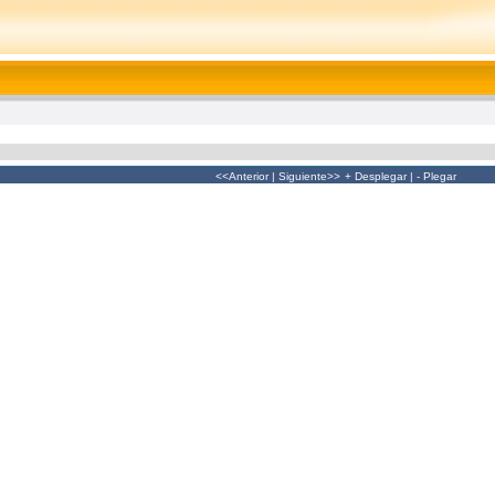
<<Anterior
|
Siguiente>>
+ Desplegar
|
- Plegar