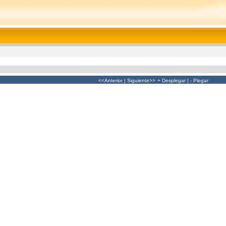
<<Anterior
|
Siguiente>>
+ Desplegar
|
- Plegar