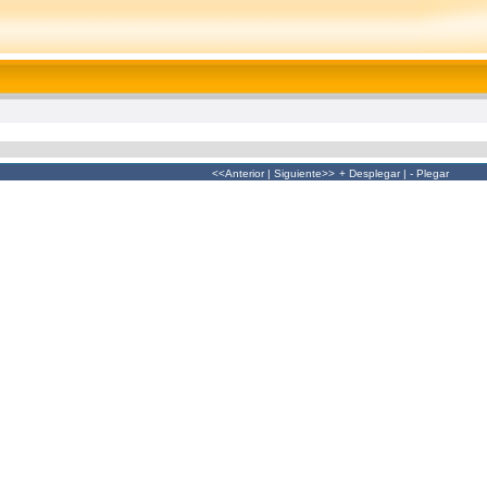
<<Anterior
|
Siguiente>>
+ Desplegar
|
- Plegar