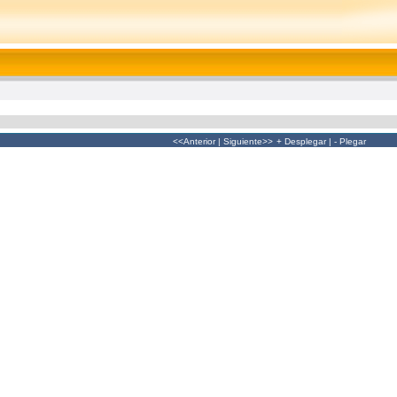
<<Anterior
|
Siguiente>>
+ Desplegar
|
- Plegar