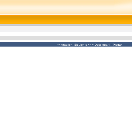
<<Anterior
|
Siguiente>>
+ Desplegar
|
- Plegar