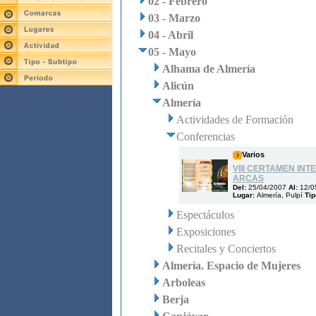
02 - Febrero
03 - Marzo
04 - Abril
05 - Mayo
Alhama de Almería
Alicún
Almería
Actividades de Formación
Conferencias
Varios
VIII CERTAMEN IN
ARCAS
Del:
25/04/2007
Al:
12/0
Lugar:
Almería, Pulpí
Tip
Espectáculos
Exposiciones
Recitales y Conciertos
Almería. Espacio de Mujeres
Arboleas
Berja