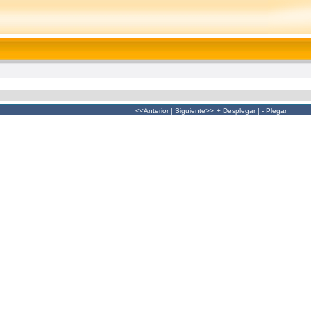
<<Anterior
|
Siguiente>>
+ Desplegar
|
- Plegar