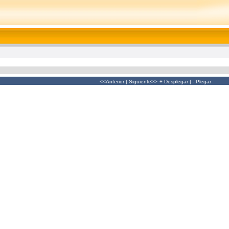
<<Anterior
|
Siguiente>>
+ Desplegar
|
- Plegar