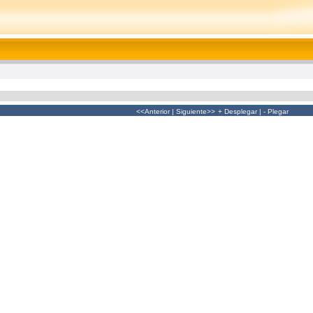
<<Anterior
|
Siguiente>>
+ Desplegar
|
- Plegar