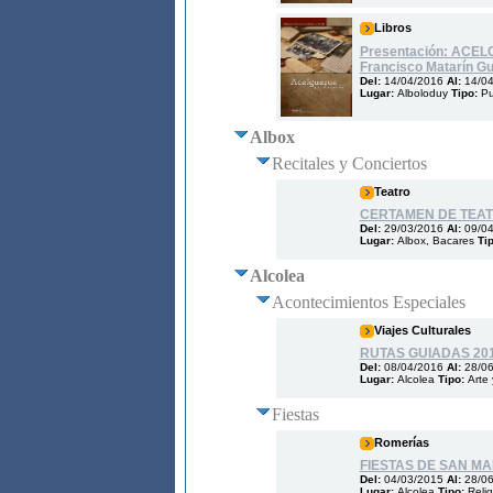
Libros
Presentación: ACE
Francisco Matarín Gui
Del:
14/04/2016
Al:
14/0
Lugar:
Alboloduy
Tipo:
Pu
Albox
Recitales y Conciertos
Teatro
CERTAMEN DE TEAT
Del:
29/03/2016
Al:
09/0
Lugar:
Albox, Bacares
Ti
Alcolea
Acontecimientos Especiales
Viajes Culturales
RUTAS GUIADAS 20
Del:
08/04/2016
Al:
28/0
Lugar:
Alcolea
Tipo:
Arte 
Fiestas
Romerías
FIESTAS DE SAN M
Del:
04/03/2015
Al:
28/0
Lugar:
Alcolea
Tipo:
Relig