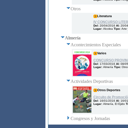
Otros
Literatura
IV CONCURSO LITE
Del:
20/04/2016
Al:
20/0
Lugar:
Alcolea
Tipo:
Arte 
Almería
Acontecimientos Especiales
Varios
CONCURSO PROVINC
Del:
17/03/2016
Al:
08/0
Lugar:
Almería
Tipo:
Otro
Actividades Deportivas
Otros Deportes
Circuito de Promoció
Del:
16/01/2016
Al:
16/0
Lugar:
Almería, El Ejido
T
Congresos y Jornadas