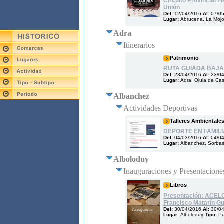
Circuito Provincial 
Unión
Del:
12/04/2016
Al:
07/0
Lugar:
Abrucena, La Mojo
Adra
Itinerarios
Patrimonio
RUTA GUIADA BAJA 
Del:
23/04/2016
Al:
23/0
Lugar:
Adra, Olula de Cas
Albanchez
Actividades Deportivas
Talleres Ambientale
DEPORTE EN FAMIL
Del:
04/03/2016
Al:
04/0
Lugar:
Albanchez, Sorba
Alboloduy
Inauguraciones y Presentacione
Libros
Presentación: ACE
Francisco Matarín Gui
Del:
30/04/2016
Al:
30/0
Lugar:
Alboloduy
Tipo:
Pu