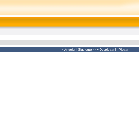
<<Anterior
|
Siguiente>>
+ Desplegar
|
- Plegar