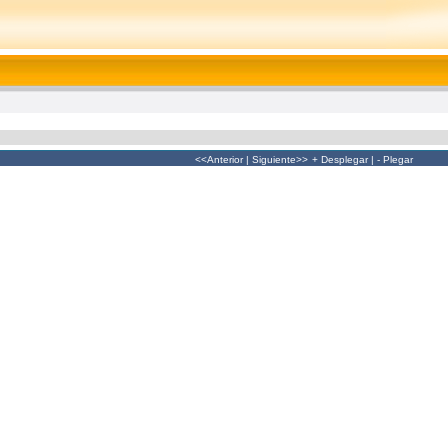
<<Anterior
|
Siguiente>>
+ Desplegar
|
- Plegar