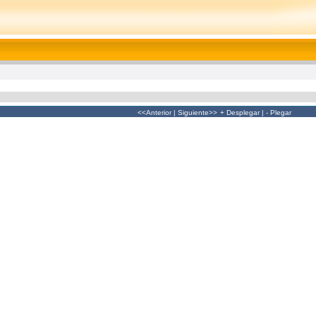
<<Anterior
|
Siguiente>>
+ Desplegar
|
- Plegar