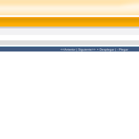
<<Anterior
|
Siguiente>>
+ Desplegar
|
- Plegar