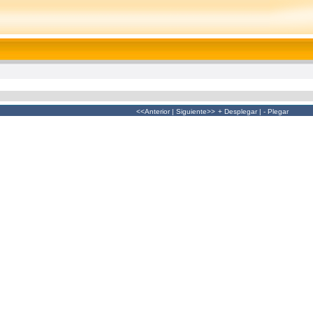
<<Anterior
|
Siguiente>>
+ Desplegar
|
- Plegar